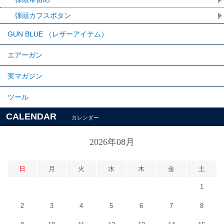
弾頭カフスボタン
GUN BLUE （レザーアイテム）
エアーガン
実マガジン
ツール
CALENDAR
カレンダー
2026年08月
日
月
火
水
木
金
土
1
2
3
4
5
6
7
8