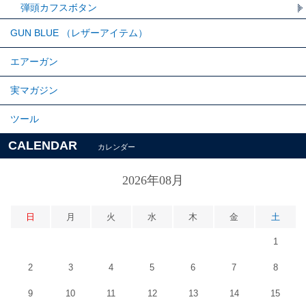
弾頭カフスボタン
GUN BLUE （レザーアイテム）
エアーガン
実マガジン
ツール
CALENDAR
カレンダー
2026年08月
日
月
火
水
木
金
土
1
2
3
4
5
6
7
8
9
10
11
12
13
14
15