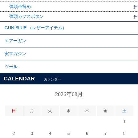
弾頭帯留め
弾頭カフスボタン
GUN BLUE （レザーアイテム）
エアーガン
実マガジン
ツール
CALENDAR
カレンダー
2026年08月
日
月
火
水
木
金
土
1
2
3
4
5
6
7
8