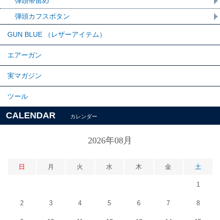
弾頭帯留め
弾頭カフスボタン
GUN BLUE （レザーアイテム）
エアーガン
実マガジン
ツール
CALENDAR
カレンダー
2026年08月
日
月
火
水
木
金
土
1
2
3
4
5
6
7
8