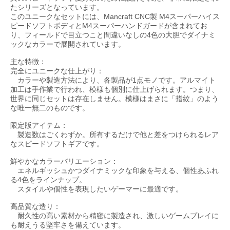
たシリーズとなっています。
このユニークなセットには、Mancraft CNC製 M4スーパーハイス
ピードソフトボディとM4スーパーハンドガードが含まれてお
り、フィールドで目立つこと間違いなしの4色の大胆でダイナミ
ックなカラーで展開されています。
主な特徴：
完全にユニークな仕上がり：
カラーや製造方法により、各製品が1点モノです。アルマイト
加工は手作業で行われ、模様も個別に仕上げられます。つまり、
世界に同じセットは存在しません。模様はまさに「指紋」のよう
な唯一無二のものです。
限定版アイテム：
製造数はごくわずか。所有するだけで他と差をつけられるレア
なスピードソフトギアです。
鮮やかなカラーバリエーション：
エネルギッシュかつダイナミックな印象を与える、個性あふれ
る4色をラインナップ。
スタイルや個性を表現したいゲーマーに最適です。
高品質な造り：
耐久性の高い素材から精密に製造され、激しいゲームプレイに
も耐えうる堅牢さを備えています。