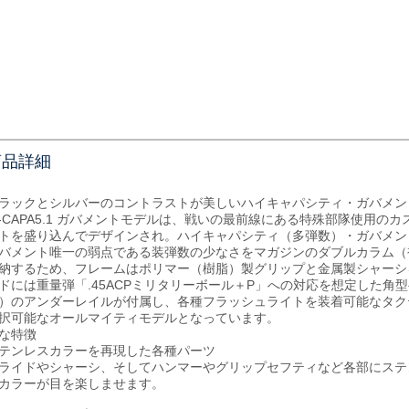
商品詳細
ラックとシルバーのコントラストが美しいハイキャパシティ・ガバメン
i-CAPA5.1 ガバメントモデルは、戦いの最前線にある特殊部隊使用
トを盛り込んでデザインされ。ハイキャパシティ（多弾数）・ガバメン
バメント唯一の弱点である装弾数の少なさをマガジンのダブルカラム（
納するため、フレームはポリマー（樹脂）製グリップと金属製シャーシ
ドには重量弾「.45ACPミリタリーボール＋P」への対応を想定した角
）のアンダーレイルが付属し、各種フラッシュライトを装着可能なタク
択可能なオールマイティモデルとなっています。
な特徴
テンレスカラーを再現した各種パーツ
ライドやシャーシ、そしてハンマーやグリップセフティなど各部にステ
カラーが目を楽しませます。