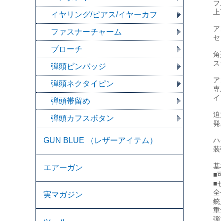
フ
上
イヤリング/ピアス/イヤーカフ
ア
ファスナーチャーム
セ
ブローチ
角
ス
弾頭ピンバッジ
ア
弾頭ネクタイピン
専
イ
弾頭帯留め
迫
弾頭カフスボタン
発
GUN BLUE （レザーアイテム）
ハ
装
基
エアーガン
■
■
全
実マガジン
銃
重
弾