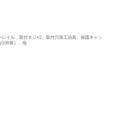
ーレイル、取付ネジ×2、取付穴加工治具、保護キャッ
100発）、他