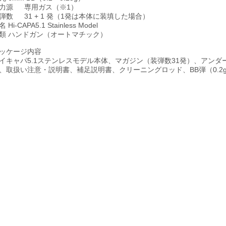
力源
専用ガス（※1）
弾数
31 + 1 発（1発は本体に装填した場合）
名
Hi-CAPA5.1 Stainless Model
類
ハンドガン（オートマチック）
ッケージ内容
イキャパ5.1ステンレスモデル本体、マガジン（装弾数31発）、アンダ
、取扱い注意・説明書、補足説明書、クリーニングロッド、BB弾（0.2g/