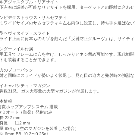
ルアジャスタブル・リアサイト
下左右に調整が可能なリアサイトを採用。ターゲットとの距離に合わせ
ンビデクストラウス・サムセフティ
ミワイドサイズのサムセフティを左右両側に設置し、持ち手を選ばない
型ヘヴィタイプ・スライド
ライド上面に何本ものミゾを刻んだ「反射防止グルーヴ」は、サイティ
ンダーレイル付属
用工具でフレームに穴を空け、しっかりとネジ留め可能です。現代戦闘
トを装着することができます。
力のブローバック
射と同時にスライドが勢いよく後退し、見た目の迫力と発射時の強烈な
イキャパシティ・マガジン
弾数31発、ガス大容量の大型マガジンが付属します。
本情報
可変ホップアップシステム 搭載
セミオート（単発）発射のみ
長
222 mm
身長
112 mm
量
894 g（空のマガジンを装着した場合）
丸
6mm BB（0.2〜0.25g）