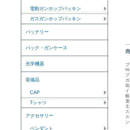
電動ガンホップパッキン
ガスガンホップパッキン
バッテリー
バック・ガンケース
光学機器
ブ
H
プ
装備品
ガ
収
イ
CAP
幅
選
Tシャツ
主
ス
アクセサリー
ス
ン
ペンダント